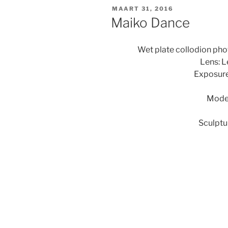
GEPLAATST
MAART 31, 2016
OP
Maiko Dance
Wet plate collodion pho
Lens: L
Exposure
Mode
Sculptu