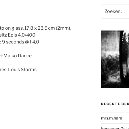
Zoeken
naar:
to on glass, 17,8 x 23,5 cm (2mm),
eitz Epis 4,0/400
 9 seconds @ f 4,0
l: Maiko Dance
res
: Louis Storms
RECENTE BE
mrs.m.hare
Imperator Gaius