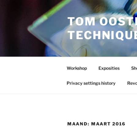
Ga
naar
TOM OOST
de
inhoud
TECHNIQU
Workshop
Exposities
Sh
Privacy settings history
Revo
MAAND:
MAART 2016