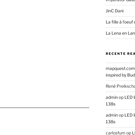
JinC Dani
La fille à l’oeuf 
La Lena en La
RECENTE RE
mapquest.com
inspired by Bud
René Preiksch
admin
op
LED l
138s
admin
op
LED l
138s
carlosfum
op
L