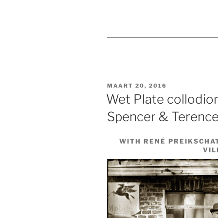
GEPLAATST
MAART 20, 2016
OP
Wet Plate collodio
Spencer & Terence 
WITH RENÉ PREIKSCHAT
VIL