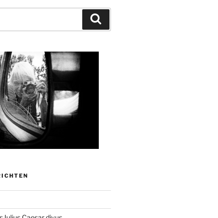
Zoeken
RICHTEN
 Iulius Caesar divus