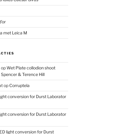
d’or
na met Leica M
ACTIES
op
Wet Plate collodion shoot
 Spencer & Terence Hill
at
op
Corruptela
ight conversion for Durst Laborator
ight conversion for Durst Laborator
ED light conversion for Durst