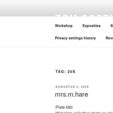
Ga
naar
TOM OOST
de
inhoud
TECHNIQU
Workshop
Exposities
S
Privacy settings history
Rev
TAG:
20S
GEPLAATST
AUGUSTUS 5, 2026
OP
mrs.m.hare
Plate 680