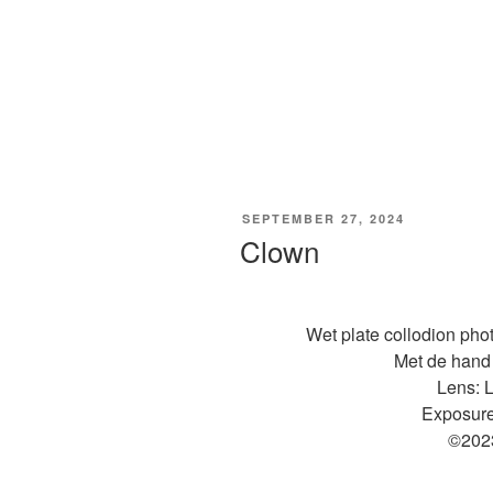
GEPLAATST
SEPTEMBER 27, 2024
OP
Clown
Wet plate collodion pho
Met de hand 
Lens: L
Exposure
©202