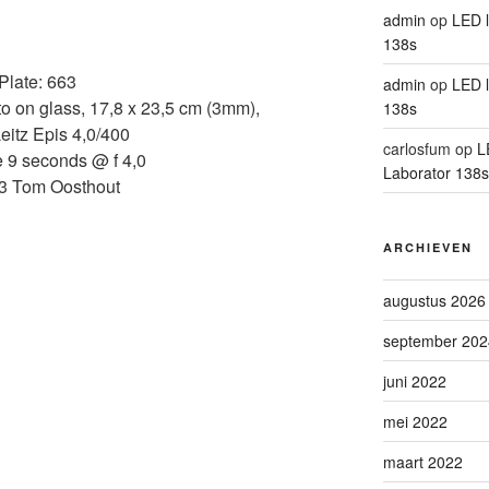
admin
op
LED l
138s
Plate: 663
admin
op
LED l
to on glass, 17,8 x 23,5 cm (3mm),
138s
eitz Epis 4,0/400
carlosfum
op
L
 9 seconds @ f 4,0
Laborator 138s
3 Tom Oosthout
ARCHIEVEN
augustus 2026
september 202
juni 2022
mei 2022
maart 2022