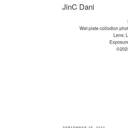
OP
JinC Dani
Wet plate collodion pho
Lens: L
Exposure
©202
GEPLAATST
SEPTEMBER 28, 2024