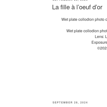
OP
La fille à l’oeuf d’or
Wet plate collodion photo o
Wet plate collodion pho
Lens: L
Exposure
©202
GEPLAATST
SEPTEMBER 28, 2024
OP