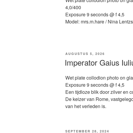
Wet plate collodion photo on gla
4,0/400
Exposure 9 seconds @ f 4,5
Model: mrs.m.hare / Nina Lentz
GEPLAATST
AUGUSTUS 5, 2026
OP
Imperator Gaius Iul
Wet plate collodion photo on gla
Exposure 9 seconds @ f 4,5
Een tijdloze blik door zilver en c
De keizer van Rome, vastgelegd 
van het verleden is.
GEPLAATST
SEPTEMBER 28, 2024