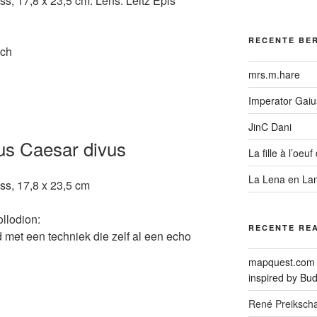
ss, 17,8 x 23,5 cm. Lens: Leitz Epis
RECENTE BE
sch
mrs.m.hare
Imperator Gaius
JinC Dani
ius Caesar divus
La fille à l’oeuf 
La Lena en La
ss, 17,8 x 23,5 cm
ollodion:
RECENTE RE
met een techniek die zelf al een echo
mapquest.com
inspired by Bu
René Preikscha