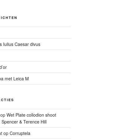
RICHTEN
 Iulius Caesar divus
d’or
na met Leica M
ACTIES
op
Wet Plate collodion shoot
d Spencer & Terence Hill
t
op
Corruptela