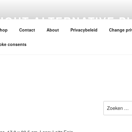
HOUT ALTERNATIVE P
ES
hop
Contact
About
Privacybeleid
Change pri
oke consents
Zoeken
naar: