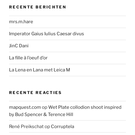
RECENTE BERICHTEN
mrs.m.hare
Imperator Gaius Iulius Caesar divus
JinC Dani
La fille à l’oeuf d’or
La Lena en Lana met Leica M
RECENTE REACTIES
mapquest.com
op
Wet Plate collodion shoot inspired
by Bud Spencer & Terence Hill
René Preikschat
op
Corruptela