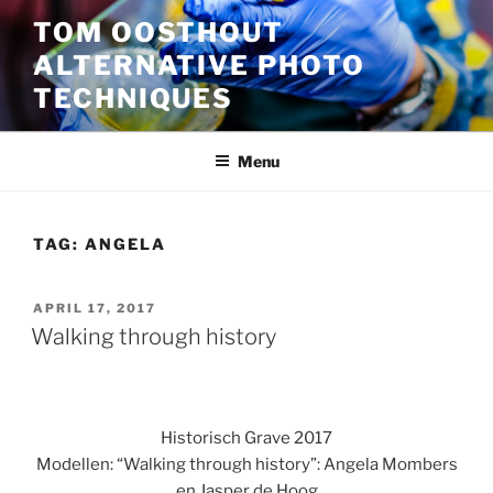
Ga
TOM OOSTHOUT
naar
ALTERNATIVE PHOTO
de
inhoud
TECHNIQUES
Menu
TAG:
ANGELA
GEPLAATST
APRIL 17, 2017
OP
Walking through history
Historisch Grave 2017
Modellen: “Walking through history”: Angela Mombers
en Jasper de Hoog