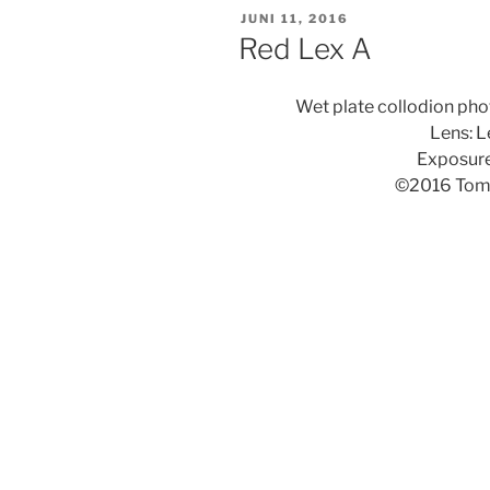
GEPLAATST
JUNI 11, 2016
OP
Red Lex A
Wet plate collodion pho
Lens: L
Exposure
©2016 Tom 