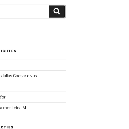
Zoeken
RICHTEN
 Iulius Caesar divus
d’or
na met Leica M
ACTIES