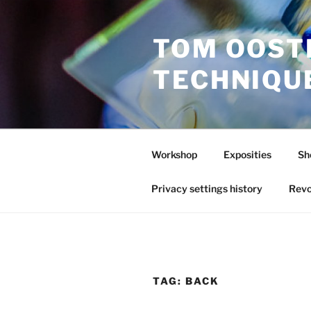
Ga
naar
TOM OOST
de
inhoud
TECHNIQU
Workshop
Exposities
Sh
Privacy settings history
Revo
TAG:
BACK