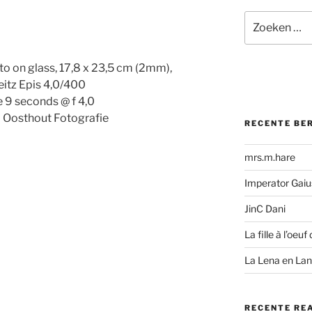
Zoeken
naar:
to on glass, 17,8 x 23,5 cm (2mm),
eitz Epis 4,0/400
 9 seconds @ f 4,0
Oosthout Fotografie
RECENTE BE
mrs.m.hare
Imperator Gaius
JinC Dani
La fille à l’oeuf 
La Lena en La
RECENTE RE