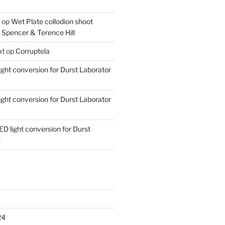
op
Wet Plate collodion shoot
 Spencer & Terence Hill
at
op
Corruptela
ight conversion for Durst Laborator
ight conversion for Durst Laborator
ED light conversion for Durst
s
24