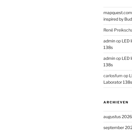
mapquest.com
inspired by Bud
René Preiksch
admin
op
LED l
138s
admin
op
LED l
138s
carlosfum
op
L
Laborator 138
ARCHIEVEN
augustus 2026
september 20