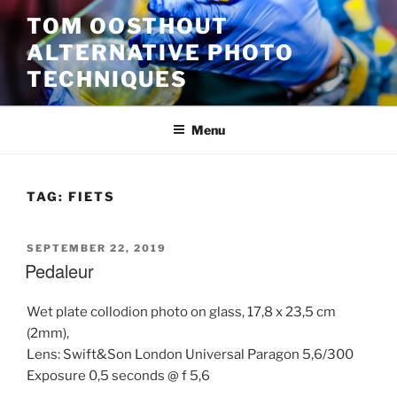
Ga
TOM OOSTHOUT
naar
ALTERNATIVE PHOTO
de
inhoud
TECHNIQUES
Menu
TAG:
FIETS
GEPLAATST
SEPTEMBER 22, 2019
OP
Pedaleur
Wet plate collodion photo on glass, 17,8 x 23,5 cm
(2mm),
Lens: Swift&Son London Universal Paragon 5,6/300
Exposure 0,5 seconds @ f 5,6