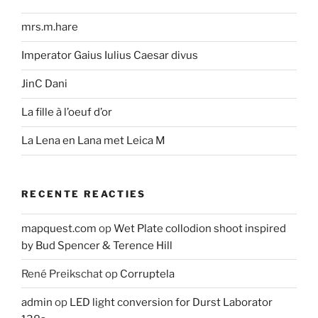
mrs.m.hare
Imperator Gaius Iulius Caesar divus
JinC Dani
La fille à l’oeuf d’or
La Lena en Lana met Leica M
RECENTE REACTIES
mapquest.com
op
Wet Plate collodion shoot inspired
by Bud Spencer & Terence Hill
René Preikschat
op
Corruptela
admin
op
LED light conversion for Durst Laborator