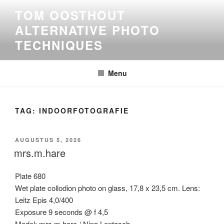
Ga
TOM OOSTHOUT
naar
ALTERNATIVE PHOTO
de
inhoud
TECHNIQUES
Menu
TAG:
INDOORFOTOGRAFIE
GEPLAATST
AUGUSTUS 5, 2026
OP
mrs.m.hare
Plate 680
Wet plate collodion photo on glass, 17,8 x 23,5 cm. Lens:
Leitz Epis 4,0/400
Exposure 9 seconds @ f 4,5
Model: mrs.m.hare / Nina Lentzsch