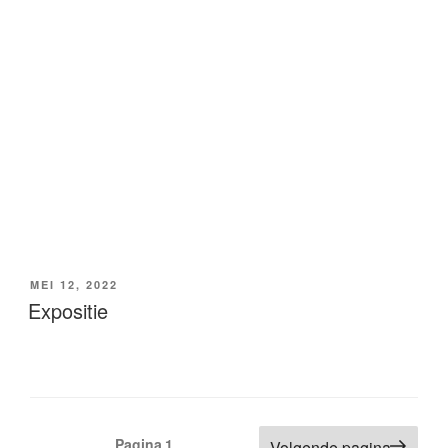
GEPLAATST
MEI 12, 2022
OP
Expositie
Berichten
Pagina
1
Volgende pagina