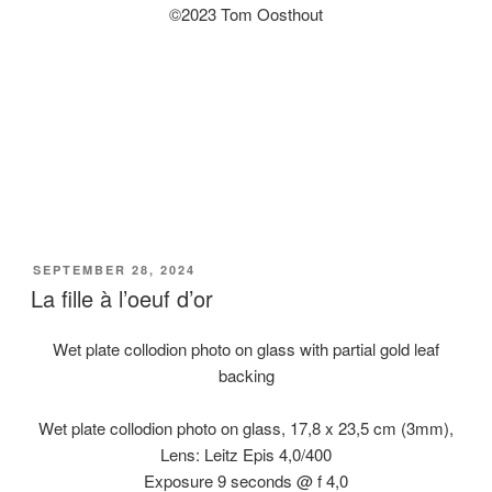
©2023 Tom Oosthout
GEPLAATST
SEPTEMBER 28, 2024
OP
La fille à l’oeuf d’or
Wet plate collodion photo on glass with partial gold leaf
backing
Wet plate collodion photo on glass, 17,8 x 23,5 cm (3mm),
Lens: Leitz Epis 4,0/400
Exposure 9 seconds @ f 4,0