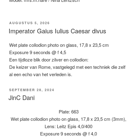
GEPLAATST
AUGUSTUS 5, 2026
OP
Imperator Gaius Iulius Caesar divus
Wet plate collodion photo on glass, 17,8 x 23,5 cm
Exposure 9 seconds @ f 4,5
Een tijdloze blik door zilver en collodion:
De keizer van Rome, vastgelegd met een techniek die zelf
al een echo van het verleden is.
GEPLAATST
SEPTEMBER 28, 2024
OP
JinC Dani
Plate: 663
Wet plate collodion photo on glass, 17,8 x 23,5 cm (3mm),
Lens: Leitz Epis 4,0/400
Exposure 9 seconds @ f 4,0