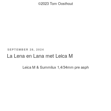
©2023 Tom Oosthout
GEPLAATST
SEPTEMBER 28, 2024
OP
La Lena en Lana met Leica M
Leica M & Summilux 1,4/34mm pre asph