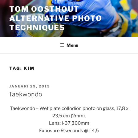
Ga
TOM OOSTHOUT
naar
ALTERNATIVE PHOTO
de
inhoud
TECHNIQUES
Menu
TAG:
KIM
GEPLAATST
JANUARI 29, 2015
OP
Taekwondo
Taekwondo – Wet plate collodion photo on glass, 17,8 x
23,5 cm (2mm),
Lens: I-37 300mm
Exposure 9 seconds @ f 4,5