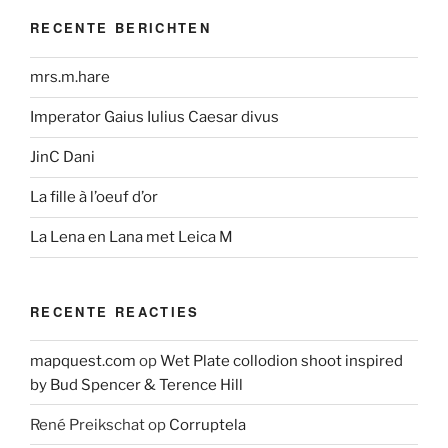
RECENTE BERICHTEN
mrs.m.hare
Imperator Gaius Iulius Caesar divus
JinC Dani
La fille à l’oeuf d’or
La Lena en Lana met Leica M
RECENTE REACTIES
mapquest.com
op
Wet Plate collodion shoot inspired
by Bud Spencer & Terence Hill
René Preikschat
op
Corruptela