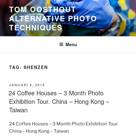
Ga
TOM OOSTHOUT
naar
ALTERNATIVE PHOTO
de
TECHNIQUES
inhoud
Menu
TAG:
SHENZEN
GEPLAATST
JANUARI 8, 2018
OP
24 Coffee Houses – 3 Month Photo
Exhibition Tour. China – Hong Kong –
Taiwan
24 Coffee Houses – 3 Month Photo Exhibition Tour.
China – Hong Kong – Taiwan