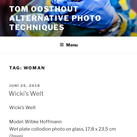
Ga
TOM OOSTHOUT
naar
ALTERNATIVE PHOTO
de
inhoud
TECHNIQUES
Menu
TAG:
WOMAN
GEPLAATST
JUNI 25, 2018
OP
Wicki’s Welt
Wicki’s Welt
Model: Wibke Hoffmann
Wet plate collodion photo on glass, 17,8 x 23,5 cm
(2mm),