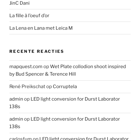
JinC Dani
La fille à l’oeuf d’or
La Lena en Lana met Leica M
RECENTE REACTIES
mapquest.com
op
Wet Plate collodion shoot inspired
by Bud Spencer & Terence Hill
René Preikschat
op
Corruptela
admin
op
LED light conversion for Durst Laborator
138s
admin
op
LED light conversion for Durst Laborator
138s
carlosfum
op
LED light conversion for Durst Laborator