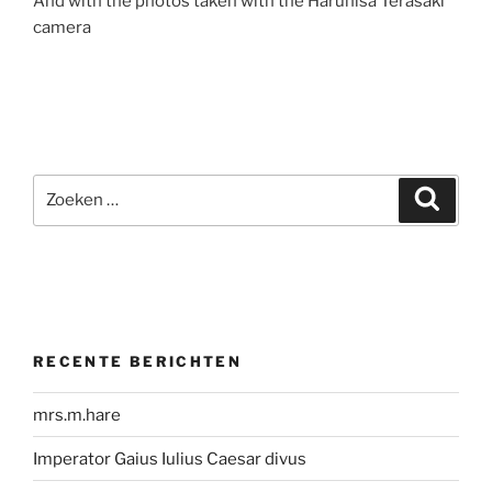
And with the photos taken with the Haruhisa Terasaki
camera
Zoeken
Zoeke
naar:
RECENTE BERICHTEN
mrs.m.hare
Imperator Gaius Iulius Caesar divus