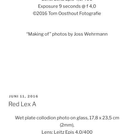
Exposure 9 seconds @ f 4,0
©2016 Tom Oosthout Fotografie
“Making of” photos by
Joss Wehrmann
GEPLAATST
JUNI 11, 2016
OP
Red Lex A
Wet plate collodion photo on glass, 17,8 x 23,5 cm
(2mm),
Lens: Leitz Epis 4,0/400