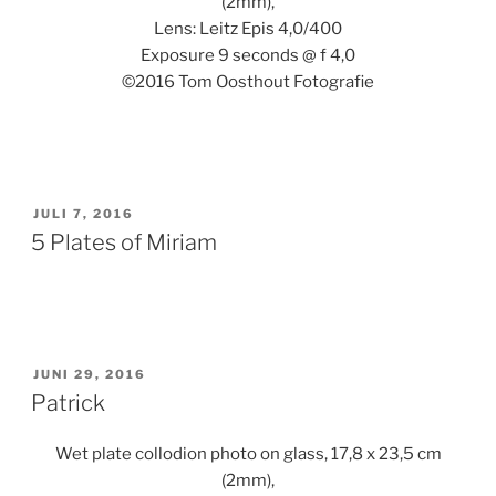
(2mm),
Lens: Leitz Epis 4,0/400
Exposure 9 seconds @ f 4,0
©2016 Tom Oosthout Fotografie
GEPLAATST
JULI 7, 2016
OP
5 Plates of Miriam
GEPLAATST
JUNI 29, 2016
OP
Patrick
Wet plate collodion photo on glass, 17,8 x 23,5 cm
(2mm),