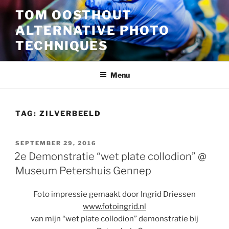
Ga
TOM OOSTHOUT
naar
ALTERNATIVE PHOTO
de
inhoud
TECHNIQUES
Menu
TAG:
ZILVERBEELD
GEPLAATST
SEPTEMBER 29, 2016
OP
2e Demonstratie “wet plate collodion” @
Museum Petershuis Gennep
Foto impressie gemaakt door Ingrid Driessen
www.fotoingrid.nl
van mijn “wet plate collodion” demonstratie bij