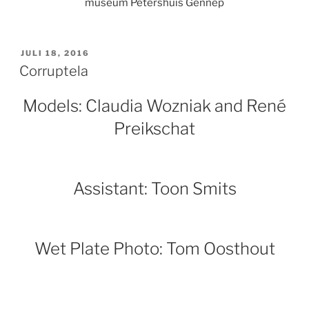
museum Petershuis Gennep
GEPLAATST
JULI 18, 2016
OP
Corruptela
Models: Claudia Wozniak and René
Preikschat
Assistant: Toon Smits
Wet Plate Photo: Tom Oosthout