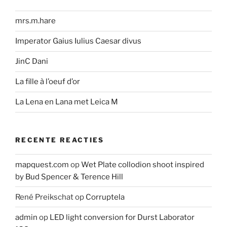
mrs.m.hare
Imperator Gaius Iulius Caesar divus
JinC Dani
La fille à l’oeuf d’or
La Lena en Lana met Leica M
RECENTE REACTIES
mapquest.com
op
Wet Plate collodion shoot inspired
by Bud Spencer & Terence Hill
René Preikschat
op
Corruptela
admin
op
LED light conversion for Durst Laborator