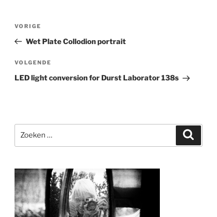
Bericht
Vorig
VORIGE
navigatie
bericht
Wet Plate Collodion portrait
Volgend
VOLGENDE
bericht
LED light conversion for Durst Laborator 138s
Zoeken
Zoeke
naar: