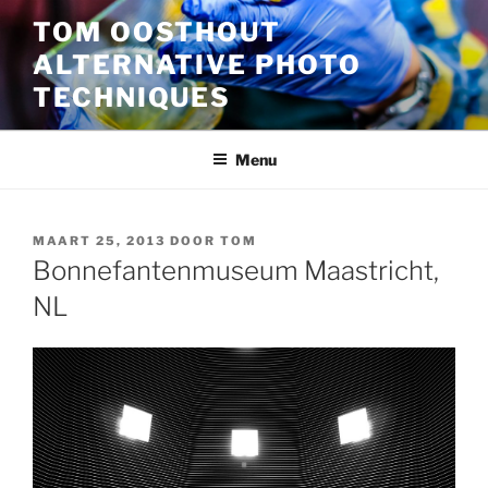
Ga
TOM OOSTHOUT
naar
ALTERNATIVE PHOTO
de
inhoud
TECHNIQUES
Menu
GEPLAATST
MAART 25, 2013
DOOR
TOM
OP
Bonnefantenmuseum Maastricht,
NL