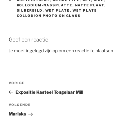
ACRYLIC PAINT
,
AMBROTYPE
,
ART
,
GIRL
,
KOLLODIUM-NASSPLATTE
,
NATTE PLAAT
,
SILBERBILD
,
WET PLATE
,
WET PLATE
COLLODION PHOTO ON GLASS
Geef een reactie
Je moet
ingelogd zijn op
om een reactie te plaatsen.
Bericht
Vorig
VORIGE
navigatie
bericht
Expositie Kasteel Tongelaar Mill
Volgend
VOLGENDE
bericht
Mariska