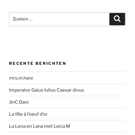
Zoeken
Zoeke
naar:
RECENTE BERICHTEN
mrs.m.hare
Imperator Gaius Iulius Caesar divus
JinC Dani
La fille à l’oeuf d’or
La Lena en Lana met Leica M