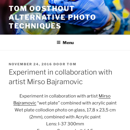
Ga
TOM OOSTHOUT
naar
ALTERNATIVE PHOTO
de
inhoud
TECHNIQUES
Menu
GEPLAATST
NOVEMBER 24, 2016
DOOR
TOM
OP
Experiment in collaboration with
artist Mirso Bajramovic
Experiment in collaboration with artist
Mirso
Bajramovic
“wet plate” combined with acrylic paint
Wet plate collodion photo on glass, 17,8 x 23,5 cm
(2mm), combined with Acrylic paint
Lens: I-37 300mm