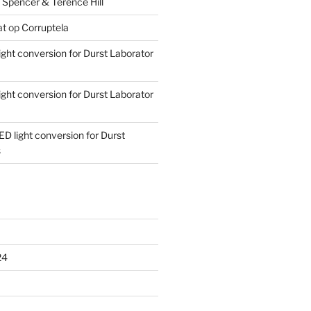
 Spencer & Terence Hill
at
op
Corruptela
ight conversion for Durst Laborator
ight conversion for Durst Laborator
ED light conversion for Durst
s
24