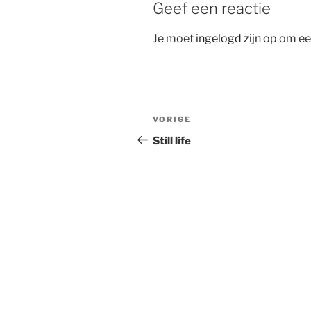
Geef een reactie
Je moet
ingelogd zijn op
om een
Bericht
Vorig
VORIGE
navigatie
bericht
Still life