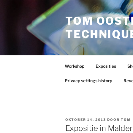
Ga
naar
TOM OOST
de
inhoud
TECHNIQU
Workshop
Exposities
Sh
Privacy settings history
Revo
GEPLAATST
OKTOBER 14, 2013
DOOR
TOM
OP
Expositie in Malde