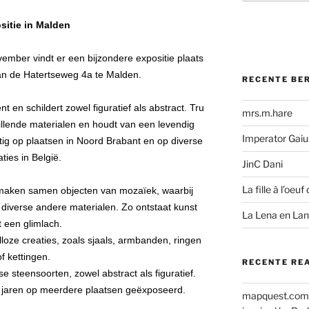
sitie
in Malden
mber vindt er een bijzondere expositie plaats
an de Hatertseweg 4a te Malden.
RECENTE BE
en schildert zowel figuratief als abstract. Tru
mrs.m.hare
llende materialen en houdt van een levendig
Imperator Gaius
tig op plaatsen in Noord Brabant en op diverse
aties in België.
JinC Dani
La fille à l’oeuf 
 maken samen objecten van mozaïek, waarbij
iverse andere materialen. Zo ontstaat kunst
La Lena en La
 een glimlach.
lloze creaties, zoals sjaals, armbanden, ringen
of kettingen.
RECENTE RE
e steensoorten, zowel abstract als figuratief.
 jaren op meerdere plaatsen geëxposeerd.
mapquest.com