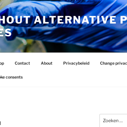
HOUT ALTERNATIVE 
ES
op
Contact
About
Privacybeleid
Change privac
ke consents
Zoeken
n
naar: