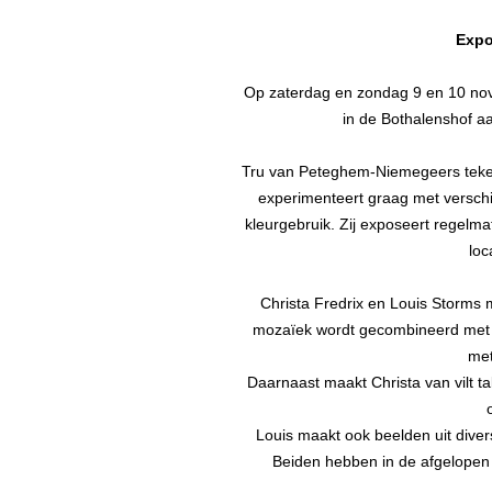
Expo
Op zaterdag en zondag 9 en 10 nove
in de Bothalenshof a
Tru van Peteghem-Niemegeers tekent 
experimenteert graag met verschi
kleurgebruik. Zij exposeert regelma
loc
Christa Fredrix en Louis Storms
mozaïek wordt gecombineerd met d
met
Daarnaast maakt Christa van vilt ta
Louis maakt ook beelden uit divers
Beiden hebben in de afgelopen