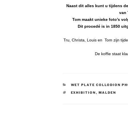
Naast dit alles kunt u tijdens 
van 
Tom maakt unieke foto’s volg
Dit procedé is in 1850 ui
Tru, Christa, Louis en Tom zijn tij
De koffie staat kl
CATEGORIEËN
WET PLATE COLLODION P
TAGS
EXHIBITION
,
MALDEN