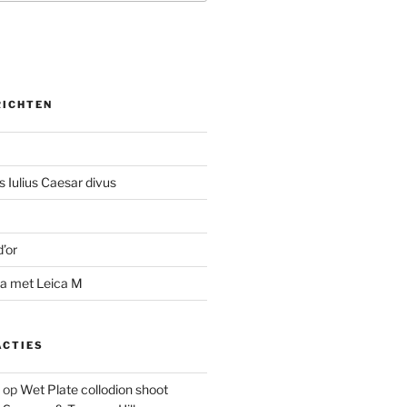
RICHTEN
 Iulius Caesar divus
d’or
na met Leica M
ACTIES
op
Wet Plate collodion shoot