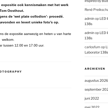
inspired by Bud
de expositie ook kennismaken met het werk
René Preiksch
Tom Oosthout.
ens de ‘wet plate collodion’- procedé.
admin
op
LED l
tgevonden en levert unieke foto’s op.
138s
admin
op
LED l
dens de expositie aanwezig en heten u van harte
138s
welkom.
aar tussen 12.00 en 17.00 uur.
carlosfum
op
L
Laborator 138
ARCHIEVEN
HOTOGRAPHY
augustus 2026
september 20
juni 2022
mei 2022