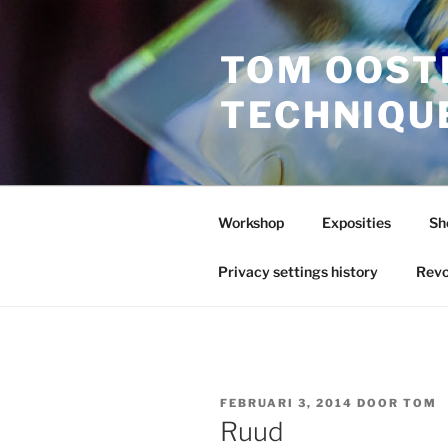
Ga
naar
TOM OOST
de
inhoud
TECHNIQU
Workshop
Exposities
Sh
Privacy settings history
Revo
GEPLAATST
FEBRUARI 3, 2014
DOOR
TOM
OP
Ruud