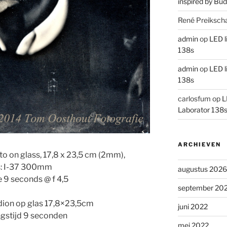
inspired by Bud
René Preiksch
admin
op
LED l
138s
admin
op
LED l
138s
carlosfum
op
L
Laborator 138
ARCHIEVEN
to on glass, 17,8 x 23,5 cm (2mm),
: I-37 300mm
augustus 2026
 9 seconds @ f 4,5
september 20
dion op glas 17,8×23,5cm
juni 2022
ngstijd 9 seconden
mei 2022