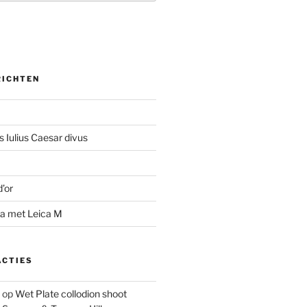
RICHTEN
 Iulius Caesar divus
d’or
na met Leica M
ACTIES
op
Wet Plate collodion shoot