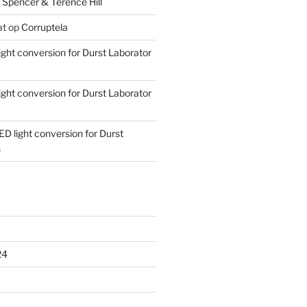
 Spencer & Terence Hill
at
op
Corruptela
ight conversion for Durst Laborator
ight conversion for Durst Laborator
ED light conversion for Durst
s
24