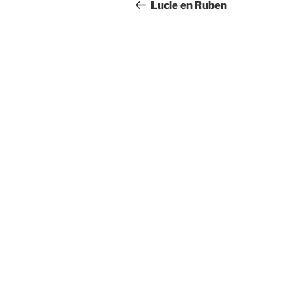
navigatie
bericht
Lucie en Ruben