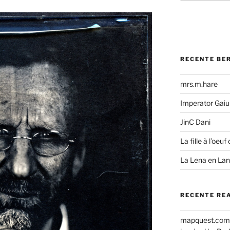
RECENTE BE
mrs.m.hare
Imperator Gaius
JinC Dani
La fille à l’oeuf 
La Lena en La
RECENTE RE
mapquest.com