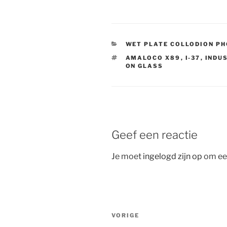
CATEGORIEËN
WET PLATE COLLODION P
TAGS
AMALOCO X89
,
I-37
,
INDU
ON GLASS
Geef een reactie
Je moet
ingelogd zijn op
om een
Bericht
Vorig
VORIGE