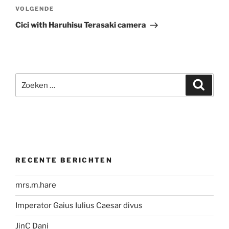
Volgend
VOLGENDE
bericht
Cici with Haruhisu Terasaki camera
Zoeken
Zoeke
naar:
RECENTE BERICHTEN
mrs.m.hare
Imperator Gaius Iulius Caesar divus
JinC Dani