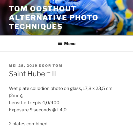
Ga
TOM OOSTHOUT
naar
ALTERNATIVE PHOTO
de
inhoud
TECHNIQUES
Menu
GEPLAATST
MEI 28, 2019
DOOR
TOM
OP
Saint Hubert II
Wet plate collodion photo on glass, 17,8 x 23,5 cm
(2mm),
Lens: Leitz Epis 4,0/400
Exposure 9 seconds @ f 4,0
2 plates combined