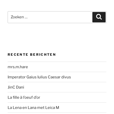
Zoeken
Zoeke
naar:
RECENTE BERICHTEN
mrs.m.hare
Imperator Gaius Iulius Caesar divus
JinC Dani
La fille à l’oeuf d’or
La Lena en Lana met Leica M