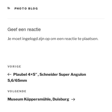
CATEGORIEËN
PHOTO BLOG
Geef een reactie
Je moet
ingelogd zijn op
om een reactie te plaatsen.
Bericht
Vorig
VORIGE
navigatie
bericht
Plaubel 4×5″ , Schneider Super Angulon
5,6/65mm
Volgend
VOLGENDE
bericht
Museum Küppersmühle, Duisburg