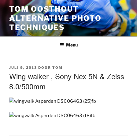
Ga
TOM OOSTHOUT
naar
ALTERNATIVE PHOTO
de
inhoud
TECHNIQUES
Menu
GEPLAATST
JULI 9, 2013
DOOR
TOM
OP
Wing walker , Sony Nex 5N & Zeiss
8.0/500mm