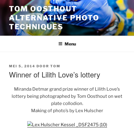
Ga
TOM OOSTHOUT
naar
ALTERNATIVE PHOTO
de
inhoud
TECHNIQUES
Menu
GEPLAATST
MEI 5, 2014
DOOR
TOM
OP
Winner of Lilith Love’s lottery
Miranda Detmar grand prize winner of Lilith Love’s
lottery being photographed by Tom Oosthout on wet
plate collodion.
Making of photo’s by Lex Hulscher