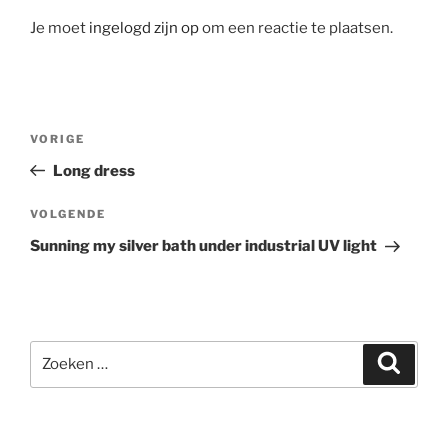
Je moet
ingelogd zijn op
om een reactie te plaatsen.
Bericht
Vorig
VORIGE
navigatie
bericht
Long dress
Volgend
VOLGENDE
bericht
Sunning my silver bath under industrial UV light
Zoeken
Zoeke
naar: