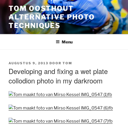
Ga
TOM OOSTHOUT
naar
ALTERNATIVE PHOTO
de
inhoud
TECHNIQUES
Menu
GEPLAATST
AUGUSTUS 9, 2013
DOOR
TOM
OP
Developing and fixing a wet plate
collodion photo in my darkroom