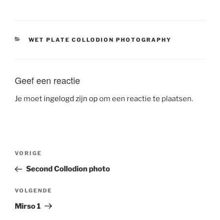
CATEGORIEËN
WET PLATE COLLODION PHOTOGRAPHY
Geef een reactie
Je moet
ingelogd zijn op
om een reactie te plaatsen.
Bericht
Vorig
VORIGE
navigatie
bericht
Second Collodion photo
Volgend
VOLGENDE
bericht
Mirso 1