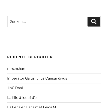
Zoeken
Zoeke
naar:
RECENTE BERICHTEN
mrs.m.hare
Imperator Gaius Iulius Caesar divus
JinC Dani
La fille à l’oeuf d’or
La Lena en Lana met Leica M