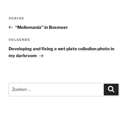
Bericht
Vorig
VORIGE
navigatie
bericht
“Mollemania” in Boxmeer
Volgend
VOLGENDE
bericht
Developing and fixing a wet plate collodion photo in
my darkroom
Zoeken
Zoeke
naar: