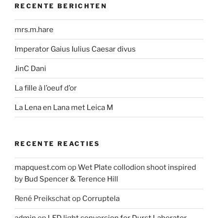
RECENTE BERICHTEN
mrs.m.hare
Imperator Gaius Iulius Caesar divus
JinC Dani
La fille à l’oeuf d’or
La Lena en Lana met Leica M
RECENTE REACTIES
mapquest.com
op
Wet Plate collodion shoot inspired
by Bud Spencer & Terence Hill
René Preikschat
op
Corruptela