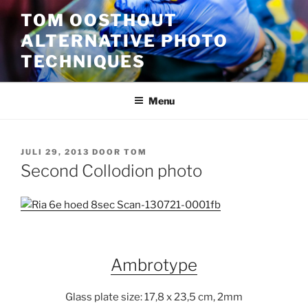
Ga
TOM OOSTHOUT
naar
ALTERNATIVE PHOTO
de
inhoud
TECHNIQUES
Menu
GEPLAATST
JULI 29, 2013
DOOR
TOM
OP
Second Collodion photo
Ambrotype
Glass plate size: 17,8 x 23,5 cm, 2mm