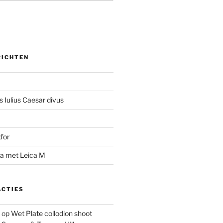
RICHTEN
 Iulius Caesar divus
d’or
na met Leica M
ACTIES
op
Wet Plate collodion shoot