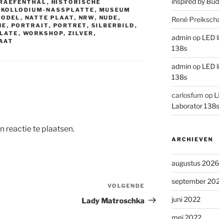
inspired by Bud
RAEFENTHAL
,
HISTORISCHE
,
KOLLODIUM-NASSPLATTE
,
MUSEUM
MODEL
,
NATTE PLAAT
,
NRW
,
NUDE
,
René Preiksch
NE
,
PORTRAIT
,
PORTRET
,
SILBERBILD
,
LATE
,
WORKSHOP
,
ZILVER
,
admin
op
LED l
RAAT
138s
admin
op
LED l
138s
carlosfum
op
L
Laborator 138
 reactie te plaatsen.
ARCHIEVEN
augustus 2026
september 20
VOLGENDE
Volgend
bericht
juni 2022
Lady Matroschka
mei 2022