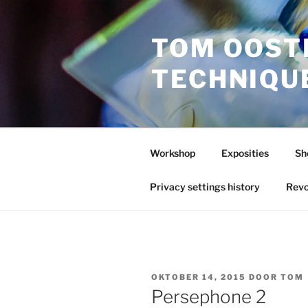
Ga
naar
TOM OOST
de
inhoud
TECHNIQU
Workshop
Exposities
Sh
Privacy settings history
Revo
GEPLAATST
OKTOBER 14, 2015
DOOR
TOM
OP
Persephone 2