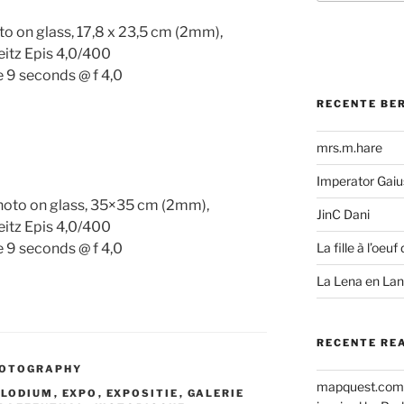
to on glass, 17,8 x 23,5 cm (2mm),
eitz Epis 4,0/400
 9 seconds @ f 4,0
RECENTE BE
mrs.m.hare
Imperator Gaius
hoto on glass, 35×35 cm (2mm),
JinC Dani
eitz Epis 4,0/400
 9 seconds @ f 4,0
La fille à l’oeuf 
La Lena en La
RECENTE RE
HOTOGRAPHY
mapquest.com
LLODIUM
,
EXPO
,
EXPOSITIE
,
GALERIE