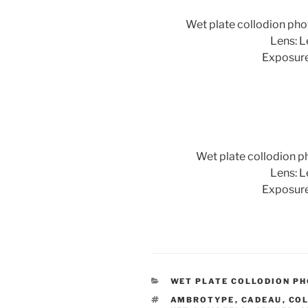
Wet plate collodion pho
Lens: L
Exposure
Wet plate collodion p
Lens: L
Exposure
CATEGORIEËN
WET PLATE COLLODION P
TAGS
AMBROTYPE
,
CADEAU
,
CO