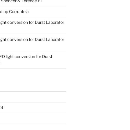
 Spencer & Terence Hill
at
op
Corruptela
ight conversion for Durst Laborator
ight conversion for Durst Laborator
ED light conversion for Durst
s
24