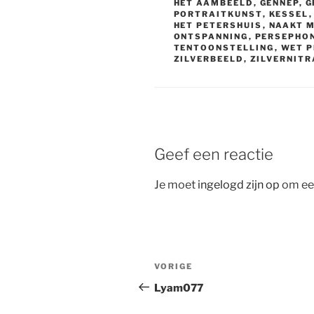
HET AAMBEELD
,
GENNEP
,
G
PORTRAITKUNST
,
KESSEL
HET PETERSHUIS
,
NAAKT 
ONTSPANNING
,
PERSEPHO
TENTOONSTELLING
,
WET P
ZILVERBEELD
,
ZILVERNIT
Geef een reactie
Je moet
ingelogd zijn op
om een
Bericht
Vorig
VORIGE
navigatie
bericht
Lyam077