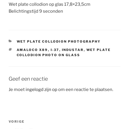
Wet plate collodion op glas 17,8×23,5cm
Belichtingstijd 9 seconden
CATEGORIEËN
WET PLATE COLLODION PHOTOGRAPHY
TAGS
AMALOCO X89
,
I-37
,
INDUSTAR
,
WET PLATE
COLLODION PHOTO ON GLASS
Geef een reactie
Je moet
ingelogd zijn op
om een reactie te plaatsen.
Bericht
Vorig
VORIGE
navigatie