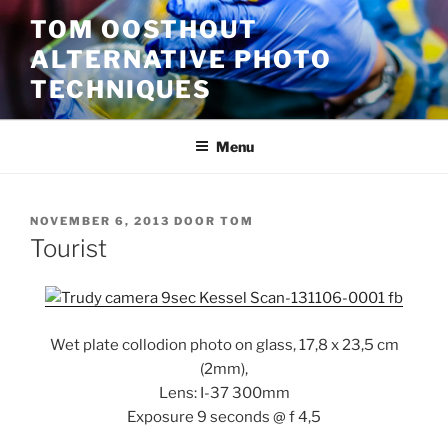
Ga
TOM OOSTHOUT
naar
ALTERNATIVE PHOTO
de
inhoud
TECHNIQUES
Menu
GEPLAATST
NOVEMBER 6, 2013
DOOR
TOM
OP
Tourist
Wet plate collodion photo on glass, 17,8 x 23,5 cm
(2mm),
Lens: I-37 300mm
Exposure 9 seconds @ f 4,5