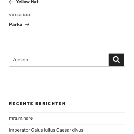
bericht
Yellow Hat
Volgend
VOLGENDE
bericht
Parka
Zoeken
Zoeke
naar:
RECENTE BERICHTEN
mrs.m.hare
Imperator Gaius Iulius Caesar divus