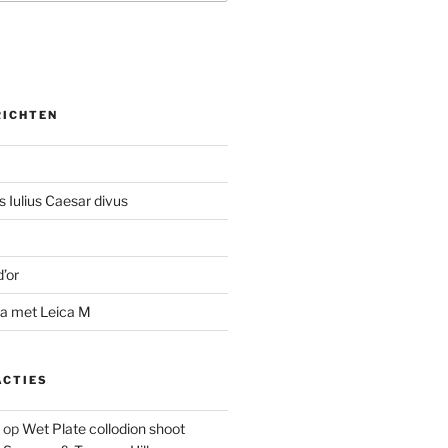
RICHTEN
 Iulius Caesar divus
d’or
na met Leica M
ACTIES
op
Wet Plate collodion shoot