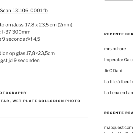
to on glass, 17,8 x 23,5 cm (2mm),
: I-37 300mm
RECENTE BE
 9 seconds @ f 4,5
mrs.m.hare
dion op glas 17,8×23,5cm
Imperator Gaius
ngstijd 9 seconden
JinC Dani
La fille à l’oeuf 
La Lena en La
HOTOGRAPHY
STAR
,
WET PLATE COLLODION PHOTO
RECENTE RE
mapquest.com