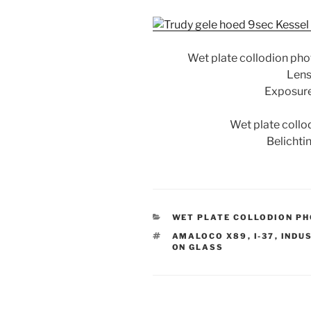
Wet plate collodion pho
Lens
Exposure
Wet plate collo
Belichti
CATEGORIEËN
WET PLATE COLLODION P
TAGS
AMALOCO X89
,
I-37
,
INDU
ON GLASS