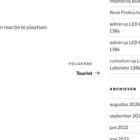
inspired by Bud
René Preiksch
admin
op
LED l
 reactie te plaatsen.
138s
admin
op
LED l
138s
carlosfum
op
L
VOLGENDE
Volgend
Laborator 138
bericht
Tourist
ARCHIEVEN
augustus 2026
september 20
juni 2022
mei 2022