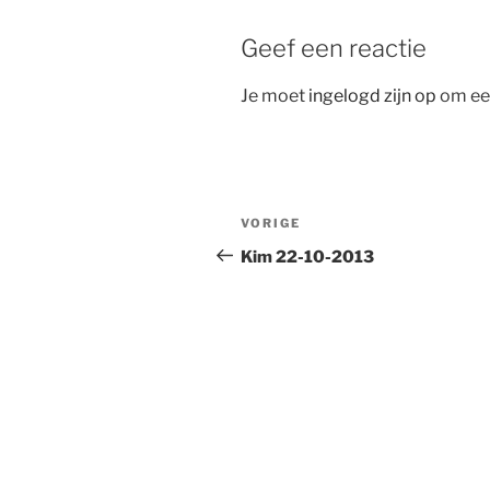
Geef een reactie
Je moet
ingelogd zijn op
om een
Bericht
Vorig
VORIGE
navigatie
bericht
Kim 22-10-2013