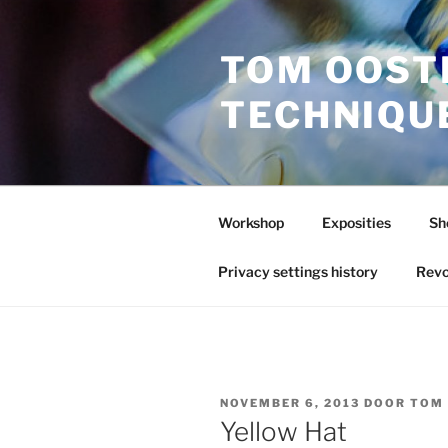
Ga
naar
TOM OOST
de
inhoud
TECHNIQU
Workshop
Exposities
Sh
Privacy settings history
Revo
GEPLAATST
NOVEMBER 6, 2013
DOOR
TOM
OP
Yellow Hat