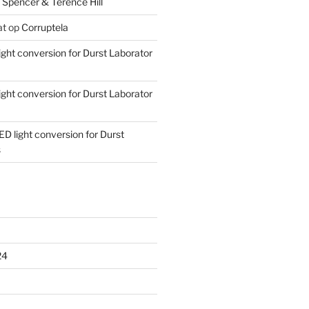
 Spencer & Terence Hill
at
op
Corruptela
ight conversion for Durst Laborator
ight conversion for Durst Laborator
ED light conversion for Durst
s
24