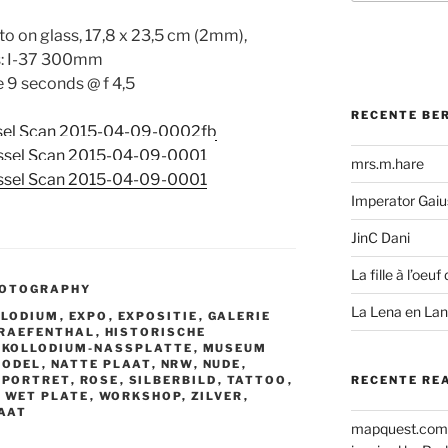
to on glass, 17,8 x 23,5 cm (2mm),
: I-37 300mm
 9 seconds @ f 4,5
RECENTE BE
mrs.m.hare
Imperator Gaius
JinC Dani
La fille à l’oeuf 
HOTOGRAPHY
La Lena en La
LLODIUM
,
EXPO
,
EXPOSITIE
,
GALERIE
RAEFENTHAL
,
HISTORISCHE
,
KOLLODIUM-NASSPLATTE
,
MUSEUM
MODEL
,
NATTE PLAAT
,
NRW
,
NUDE
,
,
PORTRET
,
ROSE
,
SILBERBILD
,
TATTOO
,
RECENTE RE
,
WET PLATE
,
WORKSHOP
,
ZILVER
,
RAAT
mapquest.com