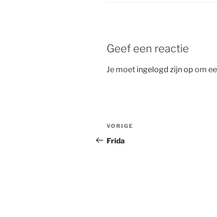
Geef een reactie
Je moet
ingelogd zijn op
om een
Bericht
Vorig
VORIGE
navigatie
bericht
Frida