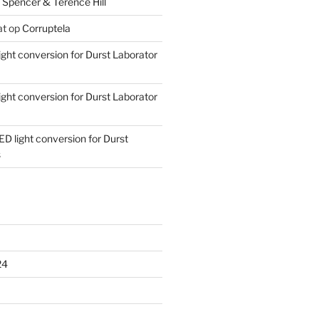
 Spencer & Terence Hill
at
op
Corruptela
ight conversion for Durst Laborator
ight conversion for Durst Laborator
ED light conversion for Durst
s
24