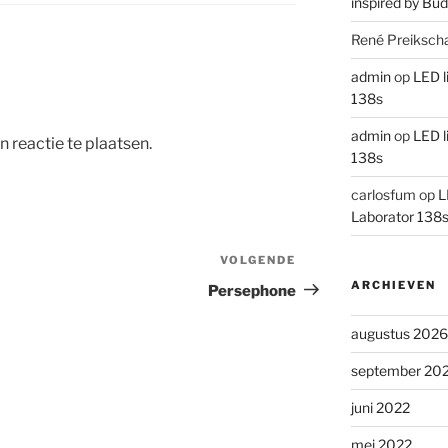
inspired by Bud
René Preiksch
admin
op
LED l
138s
admin
op
LED l
 reactie te plaatsen.
138s
carlosfum
op
L
Laborator 138
VOLGENDE
Volgend
bericht
ARCHIEVEN
Persephone
augustus 2026
september 20
juni 2022
mei 2022