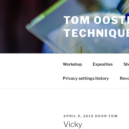
Ga
naar
TOM OOST
de
inhoud
TECHNIQU
Workshop
Exposities
Sh
Privacy settings history
Revo
GEPLAATST
APRIL 9, 2015
DOOR
TOM
OP
Vicky