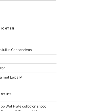
RICHTEN
 Iulius Caesar divus
d’or
na met Leica M
ACTIES
op
Wet Plate collodion shoot