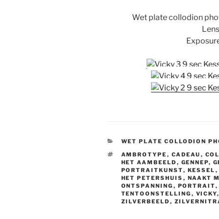
Wet plate collodion pho
Lens
Exposure
CATEGORIEËN
WET PLATE COLLODION P
TAGS
AMBROTYPE
,
CADEAU
,
CO
HET AAMBEELD
,
GENNEP
,
G
PORTRAITKUNST
,
KESSEL
HET PETERSHUIS
,
NAAKT 
ONTSPANNING
,
PORTRAIT
TENTOONSTELLING
,
VICKY
ZILVERBEELD
,
ZILVERNIT