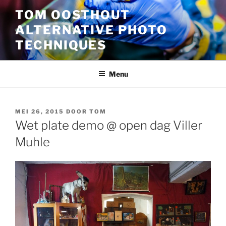
Ga
TOM OOSTHOUT
naar
ALTERNATIVE PHOTO
de
inhoud
TECHNIQUES
Menu
GEPLAATST
MEI 26, 2015
DOOR
TOM
OP
Wet plate demo @ open dag Viller
Muhle