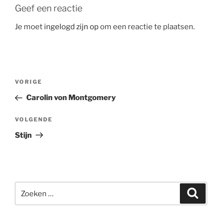
Geef een reactie
Je moet
ingelogd zijn op
om een reactie te plaatsen.
Bericht
Vorig
VORIGE
navigatie
bericht
Carolin von Montgomery
Volgend
VOLGENDE
bericht
Stijn
Zoeken
Zoeke
naar: