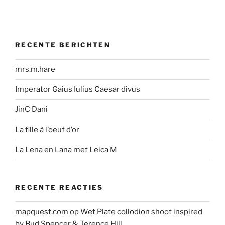
RECENTE BERICHTEN
mrs.m.hare
Imperator Gaius Iulius Caesar divus
JinC Dani
La fille à l’oeuf d’or
La Lena en Lana met Leica M
RECENTE REACTIES
mapquest.com
op
Wet Plate collodion shoot inspired
by Bud Spencer & Terence Hill