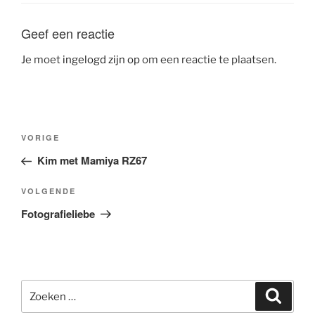
Geef een reactie
Je moet
ingelogd zijn op
om een reactie te plaatsen.
Bericht
Vorig
VORIGE
navigatie
bericht
Kim met Mamiya RZ67
Volgend
VOLGENDE
bericht
Fotografieliebe
Zoeken
Zoeke
naar: