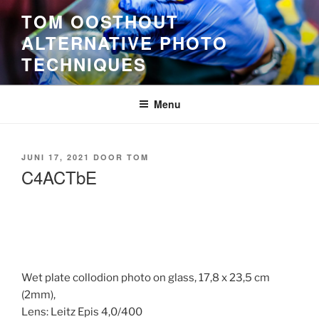
Ga
TOM OOSTHOUT
naar
ALTERNATIVE PHOTO
de
TECHNIQUES
inhoud
Menu
GEPLAATST
JUNI 17, 2021
DOOR
TOM
OP
C4ACTbE
Wet plate collodion photo on glass, 17,8 x 23,5 cm
(2mm),
Lens: Leitz Epis 4,0/400