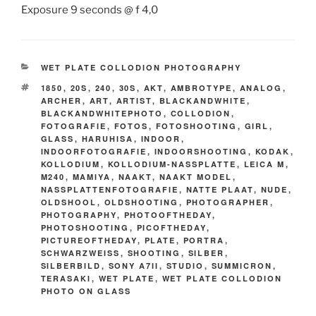
Exposure 9 seconds @ f 4,0
CATEGORIEËN
WET PLATE COLLODION PHOTOGRAPHY
TAGS
1850
,
20S
,
240
,
30S
,
AKT
,
AMBROTYPE
,
ANALOG
,
ARCHER
,
ART
,
ARTIST
,
BLACKANDWHITE
,
BLACKANDWHITEPHOTO
,
COLLODION
,
FOTOGRAFIE
,
FOTOS
,
FOTOSHOOTING
,
GIRL
,
GLASS
,
HARUHISA
,
INDOOR
,
INDOORFOTOGRAFIE
,
INDOORSHOOTING
,
KODAK
,
KOLLODIUM
,
KOLLODIUM-NASSPLATTE
,
LEICA M
,
M240
,
MAMIYA
,
NAAKT
,
NAAKT MODEL
,
NASSPLATTENFOTOGRAFIE
,
NATTE PLAAT
,
NUDE
,
OLDSHOOL
,
OLDSHOOTING
,
PHOTOGRAPHER
,
PHOTOGRAPHY
,
PHOTOOFTHEDAY
,
PHOTOSHOOTING
,
PICOFTHEDAY
,
PICTUREOFTHEDAY
,
PLATE
,
PORTRA
,
SCHWARZWEISS
,
SHOOTING
,
SILBER
,
SILBERBILD
,
SONY A7II
,
STUDIO
,
SUMMICRON
,
TERASAKI
,
WET PLATE
,
WET PLATE COLLODION
PHOTO ON GLASS