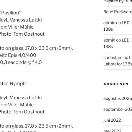
inspired by Bud
René Preiksch
“Pavilion”
leyL Vanessa Lattki
admin
op
LED l
on: Viller Mühle
138s
Photo: Tom Oosthout
admin
op
LED l
138s
to on glass, 17,8 x 23,5 cm (2mm),
eitz Epis 4,0/400
carlosfum
op
L
0,3 seconds @ f 4,0
Laborator 138
ater Nymph”
ARCHIEVEN
leyL Vanessa Lattki
augustus 2026
on: Viller Mühle
september 20
Photo: Tom Oosthout
juni 2022
to on glass, 17,8 x 23,5 cm (2mm),
mei 2022