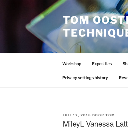
Ga
naar
TOM OOST
de
inhoud
TECHNIQU
Workshop
Exposities
Sh
Privacy settings history
Revo
GEPLAATST
JULI 17, 2018
DOOR
TOM
OP
MileyL Vanessa Latt