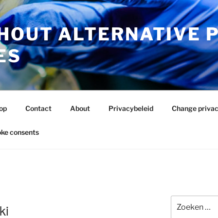
HOUT ALTERNATIVE 
ES
op
Contact
About
Privacybeleid
Change privac
ke consents
Zoeken
ki
naar: