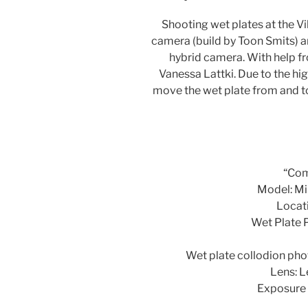
Shooting wet plates at the V
camera (build by Toon Smits) an
hybrid camera. With help 
Vanessa Lattki. Due to the hi
move the wet plate from and t
“Com
Model: Mi
Locati
Wet Plate 
Wet plate collodion pho
Lens: L
Exposure 