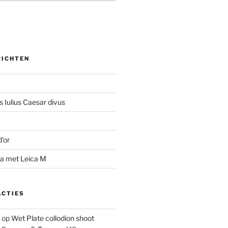
RICHTEN
 Iulius Caesar divus
d’or
na met Leica M
ACTIES
op
Wet Plate collodion shoot