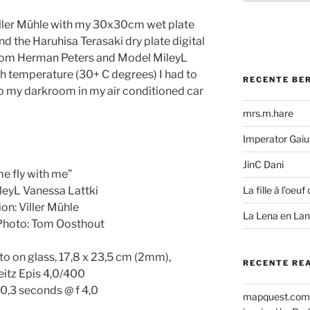
iller Mühle with my 30x30cm wet plate
d the Haruhisa Terasaki dry plate digital
from Herman Peters and Model MileyL
gh temperature (30+ C degrees) I had to
RECENTE BE
o my darkroom in my air conditioned car
mrs.m.hare
Imperator Gaius
JinC Dani
e fly with me”
leyL Vanessa Lattki
La fille à l’oeuf 
on: Viller Mühle
La Lena en La
Photo: Tom Oosthout
to on glass, 17,8 x 23,5 cm (2mm),
RECENTE RE
eitz Epis 4,0/400
0,3 seconds @ f 4,0
mapquest.com