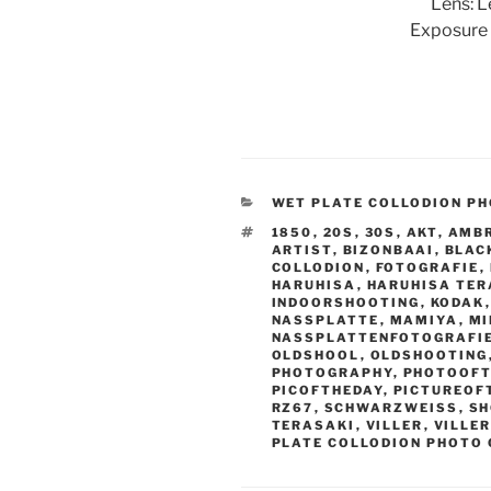
Lens: L
Exposure 
CATEGORIEËN
WET PLATE COLLODION P
TAGS
1850
,
20S
,
30S
,
AKT
,
AMB
ARTIST
,
BIZONBAAI
,
BLAC
COLLODION
,
FOTOGRAFIE
,
HARUHISA
,
HARUHISA TER
INDOORSHOOTING
,
KODAK
NASSPLATTE
,
MAMIYA
,
MI
NASSPLATTENFOTOGRAFI
OLDSHOOL
,
OLDSHOOTING
PHOTOGRAPHY
,
PHOTOOFT
PICOFTHEDAY
,
PICTUREOF
RZ67
,
SCHWARZWEISS
,
SH
TERASAKI
,
VILLER
,
VILLE
PLATE COLLODION PHOTO 