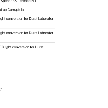
 Spencer & Terence Hill
at
op
Corruptela
ight conversion for Durst Laborator
ight conversion for Durst Laborator
ED light conversion for Durst
s
24