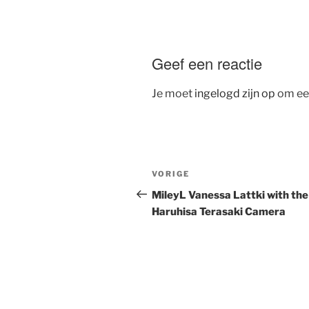
Geef een reactie
Je moet
ingelogd zijn op
om een
Bericht
Vorig
VORIGE
navigatie
bericht
MileyL Vanessa Lattki with the
Haruhisa Terasaki Camera