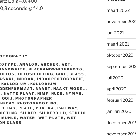
eitz Epis 4,0/400
0,3 seconds @ f 4,0
maart 2022
november 202
juni 2021
maart 2021
oktober 2020
HOTOGRAPHY
ROTYPE
,
ANALOG
,
ARCHER
,
ART
,
september 20
KANDWHITE
,
BLACKANDWHITEPHOTO
,
FOTOS
,
FOTOSHOOTING
,
GIRL
,
GLASS
,
juli 2020
ASAKI
,
INDOOR
,
INDOORFOTOGRAFIE
,
,
KOLLODIUM
,
KOLLODIUM-
april 2020
DDENFORMAAT
,
NAAKT
,
NAAKT MODEL
,
E
,
NATTE PLAAT
,
NIMF
,
NUDE
,
NYMPH
,
,
OOIJ
,
PHOTOGRAPHER
,
februari 2020
HEDAY
,
PHOTOSHOOTING
,
THEDAY
,
PLATE
,
PORTRA
,
RAILWAY
,
januari 2020
OOTING
,
SILBER
,
SILBERBILD
,
STUDIO
,
R MUHLE
,
WATER
,
WET PLATE
,
WET
december 201
ON GLASS
november 201